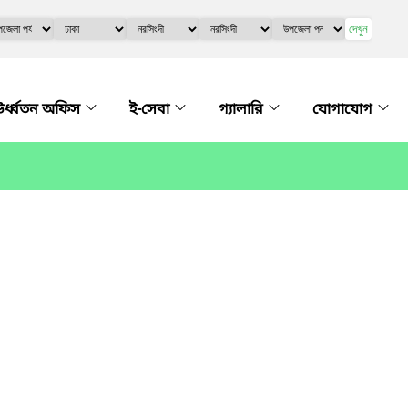
দেখুন
র্ধ্বতন অফিস
ই-সেবা
গ্যালারি
যোগাযোগ