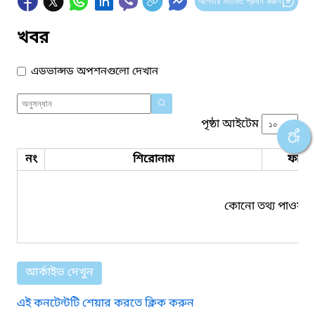
আপনার মতামত প্রদান করুন
খবর
এডভান্সড অপশনগুলো দেখান
পৃষ্ঠা আইটেম
নং
শিরোনাম
ফাইল
কোনো তথ্য পাওয়া য
আর্কাইভ দেখুন
এই কনটেন্টটি শেয়ার করতে ক্লিক করুন